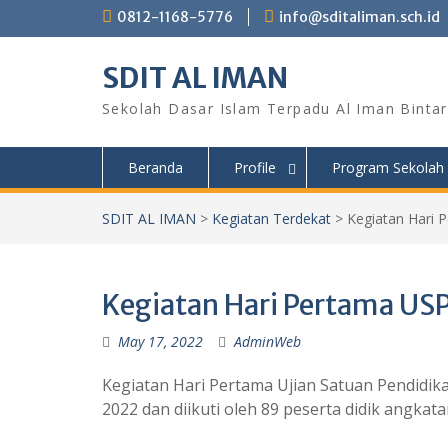
Skip
0812-1168-5776
info@sditaliman.sch.id
to
content
SDIT AL IMAN
Sekolah Dasar Islam Terpadu Al Iman Bintar
Beranda
Profile
Program Sekolah
SDIT AL IMAN
>
Kegiatan Terdekat
>
Kegiatan Hari 
Kegiatan Hari Pertama US
May 17, 2022
AdminWeb
Kegiatan Hari Pertama Ujian Satuan Pendidik
2022 dan diikuti oleh 89 peserta didik angkat