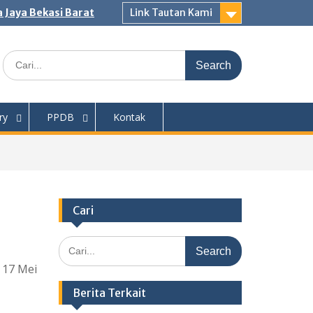
 Jaya Bekasi Barat
Link Tautan Kami
Search
for:
ry
PPDB
Kontak
Cari
Search
for:
 17 Mei
Berita Terkait