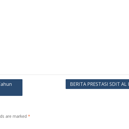
 Tahun
BERITA PRESTASI SDIT AL
elds are marked
*