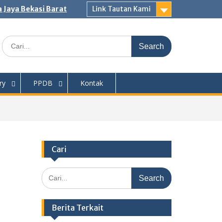
 Jaya Bekasi Barat
Link Tautan Kami
Search
for:
ry
PPDB
Kontak
Cari
Search
for:
Berita Terkait