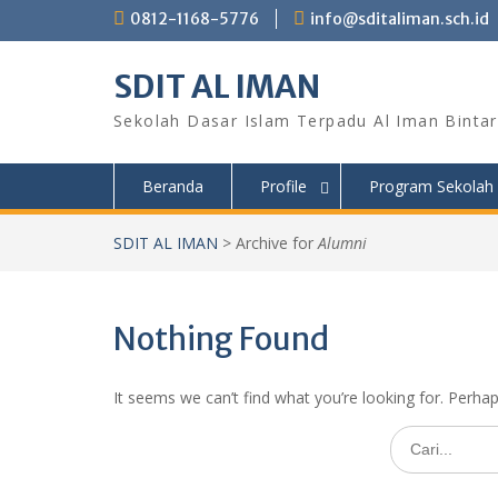
Skip
0812-1168-5776
info@sditaliman.sch.id
to
content
SDIT AL IMAN
Sekolah Dasar Islam Terpadu Al Iman Bintar
Beranda
Profile
Program Sekolah
SDIT AL IMAN
>
Archive for
Alumni
Nothing Found
It seems we can’t find what you’re looking for. Perha
Search
for: